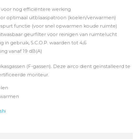
voor nog efficiëntere werking
or optimaal uitblaaspatroon (koelen/verwarmen)
-spurt functie (voor snel opwarmen koude ruimte)
itwasbaar geurfilter voor reinigen van ruimtelucht
g in gebruik, S.C.O.P. waarden tot 4,6
king vanaf 19 dB(A)
kasgassen (F-gassen). Deze airco dient geïnstalleerd te
rtificeerde monteur.
elen
rwarmen
shi