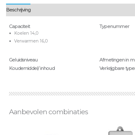
Beschrijving
Aanvullende informatie
Montage & bezorgin
Capaciteit
Typenummer
Koelen 14,0
Verwarmen 16,0
Geluidsniveau
Afmetingen in 
Koudemiddel/ inhoud
Verkrijgbare type
Aanbevolen combinaties