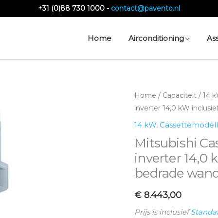
+31 (0)88 730 1000 -
contact@pavento.nl
Home
Airconditioning
As
Mitsubishi
Home
/
Capaciteit
/
14 
Cassette
inverter 14,0 kW inclus
duo-
14 kW
,
Cassettemodel
split
Mitsubishi Ca
FDT140
inverter 14,0 
Micro
bedrade wan
inverter
14,0
€
8.443,00
kW
Prijs is inclusief
Standa
inclusief