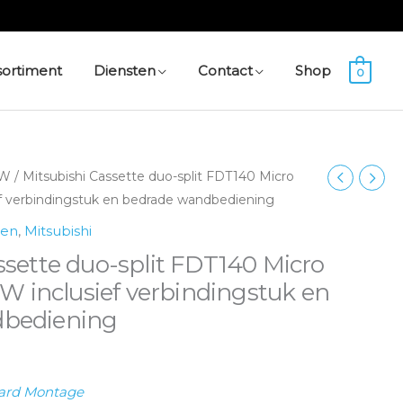
sortiment
Diensten
Contact
Shop
0
kW
/ Mitsubishi Cassette duo-split FDT140 Micro
ief verbindingstuk en bedrade wandbediening
len
,
Mitsubishi
ssette duo-split FDT140 Micro
kW inclusief verbindingstuk en
dbediening
ard Montage