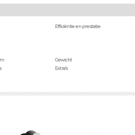
g
Onderhoud & garantie
Efficiëntie en prestatie
mm
Gewicht
s
Extra's