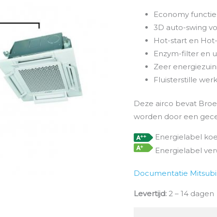
verbindingstuk
Economy functie 
en
3D auto-swing vo
bedrade
Hot-start en Hot
wandbediening
Enzym-filter en u
aantal
Zeer energiezuini
Fluisterstille wer
Deze airco bevat Broei
worden door een gece
Energielabel ko
Energielabel ve
Documentatie Mitsubi
Levertijd:
2 – 14 dagen