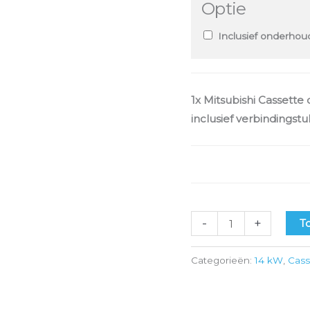
Optie
Inclusief onderhoud
1x
Mitsubishi Cassette 
inclusief verbindings
-
+
T
Categorieën:
14 kW
,
Cass