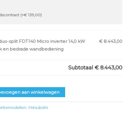
scontract (+
€
139,00
)
duo-split FDT140 Micro inverter 14,0 kW
€ 8.443,00
tuk en bedrade wandbediening
Subtotaal
€ 8.443,00
oevoegen aan winkelwagen
ettemodellen
,
Mitsubishi