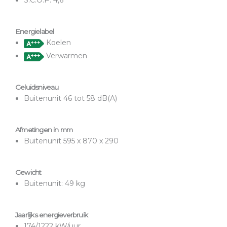
S.C.O.P. 4,6
Energielabel
Koelen
Verwarmen
Geluidsniveau
Buitenunit 46 tot 58 dB(A)
Afmetingen in mm
Buitenunit 595 x 870 x 290
Gewicht
Buitenunit: 49 kg
Jaarlijks energieverbruik
174/1222 kW/uur