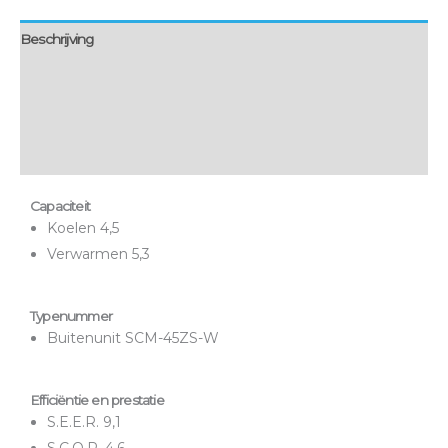
Beschrijving
Aanvullende informatie
Montage & bezorging
Onderhoud & garantie
Capaciteit
Koelen 4,5
Verwarmen 5,3
Typenummer
Buitenunit SCM-45ZS-W
Efficiëntie en prestatie
S.E.E.R. 9,1