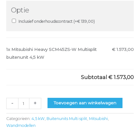
Optie
Inclusief onderhoudscontract (+
€
139,00
)
1x
Mitsubishi Heavy SCM45ZS-W Multisplit
€ 1.573,00
buitenunit 4,5 kW
Subtotaal
€ 1.573,00
-
+
Toevoegen aan winkelwagen
Categorieën:
4,5 kW
,
Buitenunits Multi split
,
Mitsubishi
,
Wandmodellen