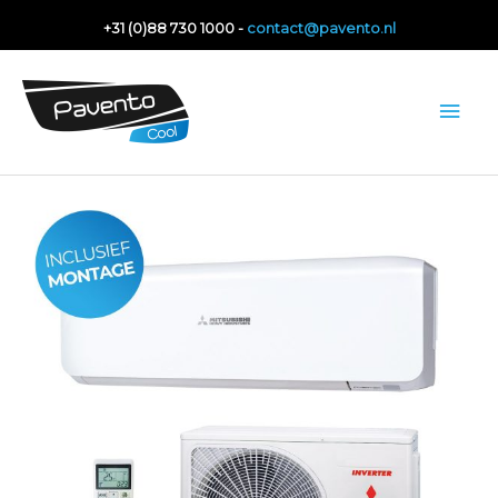
Ga
+31 (0)88 730 1000 -
contact@pavento.nl
naar
de
Hoo
inhoud
Mitsubishi
Heavy
SRK
35ZS-
W
aantal