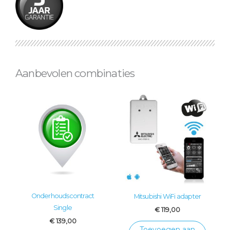
Aanbevolen combinaties
Onderhoudscontract
Mitsubishi WiFi adapter
Single
€
119,00
€
139,00
Toevoegen aan