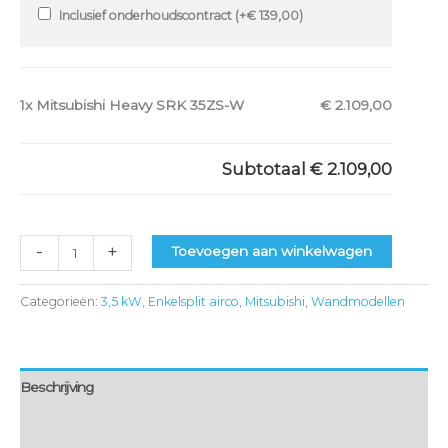
Inclusief onderhoudscontract (+
€
139,00
)
1x
Mitsubishi Heavy SRK 35ZS-W
€ 2.109,00
Subtotaal
€ 2.109,00
-
+
Toevoegen aan winkelwagen
Categorieën:
3,5 kW
,
Enkelsplit airco
,
Mitsubishi
,
Wandmodellen
Beschrijving
Aanvullende informatie