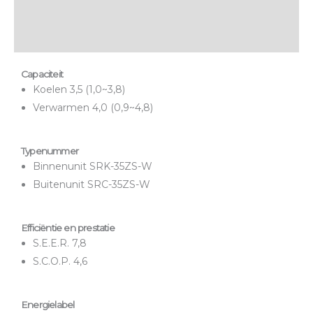
Montage & bezorging
Onderhoud & garantie
Capaciteit
Koelen 3,5 (1,0~3,8)
Verwarmen 4,0 (0,9~4,8)
Typenummer
Binnenunit SRK-35ZS-W
Buitenunit SRC-35ZS-W
Efficiëntie en prestatie
S.E.E.R. 7,8
S.C.O.P. 4,6
Energielabel