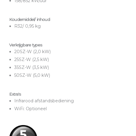
158/852 kW/uur
Koudemiddel/ inhoud
R32/ 0,95 kg
Verkrijgbare types
20SZ-W (2,0 kW)
25SZ-W (2,5 kW)
35SZ-W (3,5 kW)
50SZ-W (5,0 kW)
Extra's
Infrarood afstandsbediening
WiFi: Optioneel