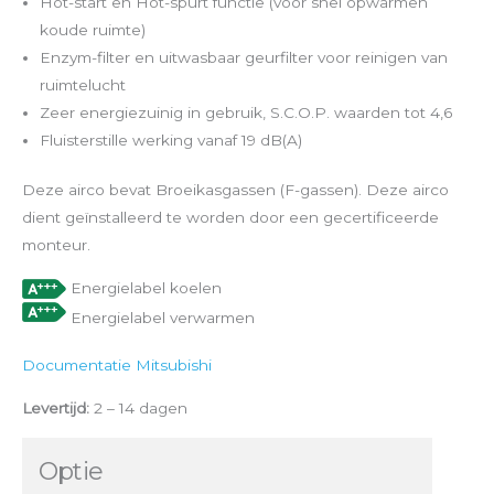
Hot-start en Hot-spurt functie (voor snel opwarmen
koude ruimte)
Enzym-filter en uitwasbaar geurfilter voor reinigen van
ruimtelucht
Zeer energiezuinig in gebruik, S.C.O.P. waarden tot 4,6
Fluisterstille werking vanaf 19 dB(A)
Deze airco bevat Broeikasgassen (F-gassen). Deze airco
dient geïnstalleerd te worden door een gecertificeerde
monteur.
Energielabel koelen
Energielabel verwarmen
Documentatie Mitsubishi
Levertijd:
2 – 14 dagen
Optie