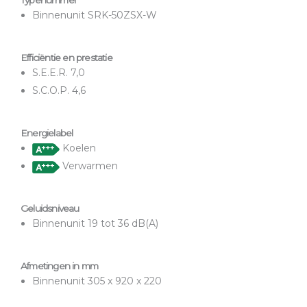
Typenummer
Binnenunit SRK-50ZSX-W
Efficiëntie en prestatie
S.E.E.R. 7,0
S.C.O.P. 4,6
Energielabel
Koelen
Verwarmen
Geluidsniveau
Binnenunit 19 tot 36 dB(A)
Afmetingen in mm
Binnenunit 305 x 920 x 220