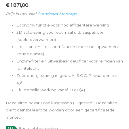
€
1.871,00
Prijs is inclusief
Standaard Montage
Economy functie voor nog efficiëntere werking
3D auto-swing voor optimaal uitblaaspatroon
(koelen/verwarmen)
Hot-start en Hot-spurt functie (voor snel opwarmen
koude ruimte)
Enzym-filter en uitwasbaar geurfilter voor reinigen van
ruimtelucht
Zeer energiezuinig in gebruik, S.C.O.P. waarden tot
4,6
Fluisterstille werking vanaf 19 dB(A)
Deze airco bevat Broeikasgassen (F-gassen). Deze airco
dient geïnstalleerd te worden door een gecertificeerde
monteur.
Energielabel koelen