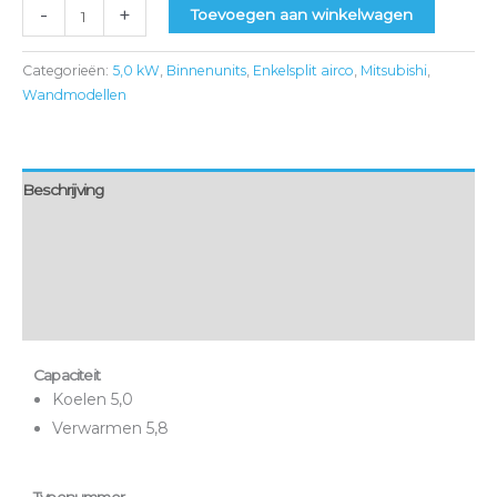
-
+
Toevoegen aan winkelwagen
Categorieën:
5,0 kW
,
Binnenunits
,
Enkelsplit airco
,
Mitsubishi
,
Wandmodellen
Beschrijving
Aanvullende informatie
Montage & bezorging
Onderhoud & garantie
Capaciteit
Koelen 5,0
Verwarmen 5,8