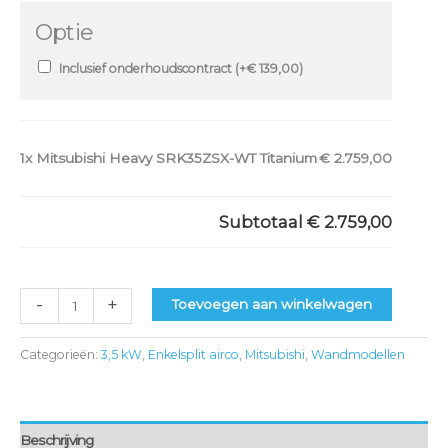
Optie
Inclusief onderhoudscontract (+
€
139,00
)
1x
Mitsubishi Heavy SRK35ZSX-WT Titanium
€ 2.759,00
Subtotaal
€ 2.759,00
-
+
Toevoegen aan winkelwagen
Categorieën:
3,5 kW
,
Enkelsplit airco
,
Mitsubishi
,
Wandmodellen
Beschrijving