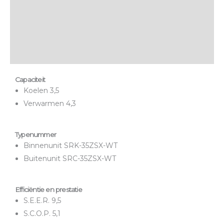
Aanvullende informatie
Montage & bezorging
Onderhoud & garantie
Capaciteit
Koelen 3,5
Verwarmen 4,3
Typenummer
Binnenunit SRK-35ZSX-WT
Buitenunit SRC-35ZSX-WT
Efficiëntie en prestatie
S.E.E.R. 9,5
S.C.O.P. 5,1