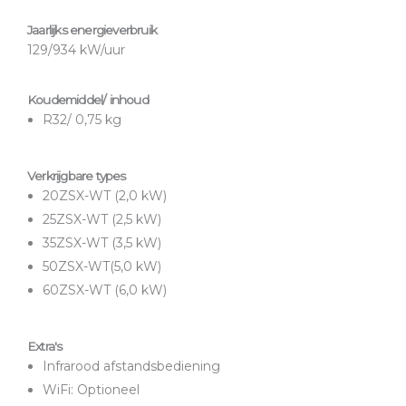
Jaarlijks energieverbruik
129/934 kW/uur
Koudemiddel/ inhoud
R32/ 0,75 kg
Verkrijgbare types
20ZSX-WT (2,0 kW)
25ZSX-WT (2,5 kW)
35ZSX-WT (3,5 kW)
50ZSX-WT(5,0 kW)
60ZSX-WT (6,0 kW)
Extra's
Infrarood afstandsbediening
WiFi: Optioneel