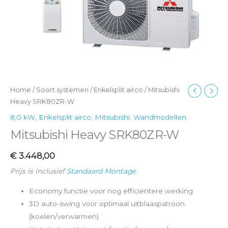
Home
/
Soort systemen
/
Enkelsplit airco
/ Mitsubishi
Heavy SRK80ZR-W
8,0 kW
,
Enkelsplit airco
,
Mitsubishi
,
Wandmodellen
Mitsubishi Heavy SRK80ZR-W
€
3.448,00
Prijs is inclusief
Standaard Montage
Economy functie voor nog efficiëntere werking
3D auto-swing voor optimaal uitblaaspatroon
(koelen/verwarmen)