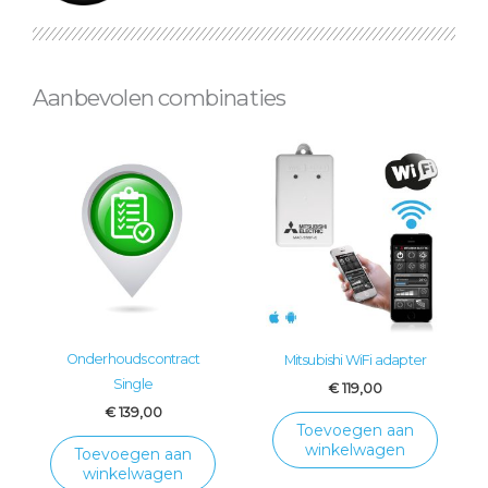
Aanbevolen combinaties
Onderhoudscontract
Mitsubishi WiFi adapter
Single
€
119,00
€
139,00
Toevoegen aan
winkelwagen
Toevoegen aan
winkelwagen