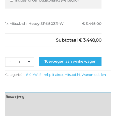
Inclusief onderhoudscontract (+
€
139,00
)
1x
Mitsubishi Heavy SRK80ZR-W
€ 3.448,00
Subtotaal
€ 3.448,00
-
+
Toevoegen aan winkelwagen
Categorieën:
8,0 kW
,
Enkelsplit airco
,
Mitsubishi
,
Wandmodellen
Beschrijving
Montage & bezorging