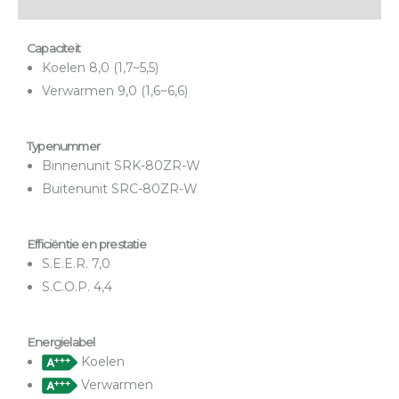
Onderhoud & garantie
Capaciteit
Koelen 8,0 (1,7~5,5)
Verwarmen 9,0 (1,6~6,6)
Typenummer
Binnenunit SRK-80ZR-W
Buitenunit SRC-80ZR-W
Efficiëntie en prestatie
S.E.E.R. 7,0
S.C.O.P. 4,4
Energielabel
Koelen
Verwarmen