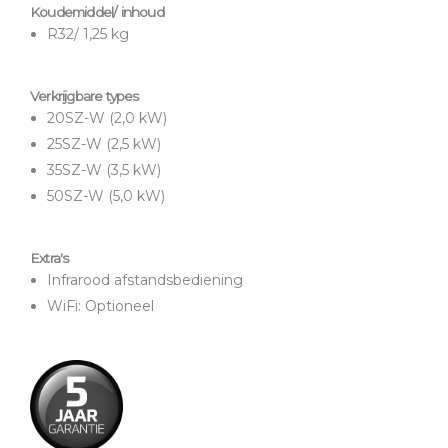
Koudemiddel/ inhoud
R32/ 1,25 kg
Verkrijgbare types
20SZ-W (2,0 kW)
25SZ-W (2,5 kW)
35SZ-W (3,5 kW)
50SZ-W (5,0 kW)
Extra's
Infrarood afstandsbediening
WiFi: Optioneel