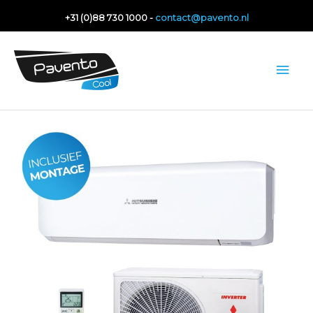
Ga
+31 (0)88 730 1000 -
contact@pavento.nl
naar
de
Hoo
inhoud
Mitsubishi
Heavy
SRK80ZR-
W
aantal