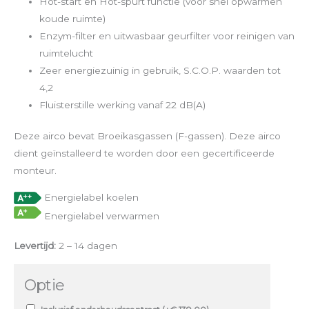
Hot-start en Hot-spurt functie (voor snel opwarmen
koude ruimte)
Enzym-filter en uitwasbaar geurfilter voor reinigen van
ruimtelucht
Zeer energiezuinig in gebruik, S.C.O.P. waarden tot
4,2
Fluisterstille werking vanaf 22 dB(A)
Deze airco bevat Broeikasgassen (F-gassen). Deze airco
dient geïnstalleerd te worden door een gecertificeerde
monteur.
Energielabel koelen
Energielabel verwarmen
Levertijd:
2 – 14 dagen
Optie