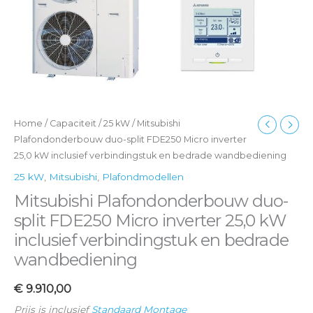
en
bedrade
wandbediening
aantal
Home
/
Capaciteit
/
25 kW
/ Mitsubishi
Plafondonderbouw duo-split FDE250 Micro inverter
25,0 kW inclusief verbindingstuk en bedrade wandbediening
25 kW
,
Mitsubishi
,
Plafondmodellen
Mitsubishi Plafondonderbouw duo-
split FDE250 Micro inverter 25,0 kW
inclusief verbindingstuk en bedrade
wandbediening
€
9.910,00
Prijs is inclusief
Standaard Montage