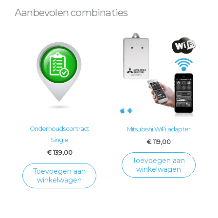
Aanbevolen combinaties
Onderhoudscontract
Mitsubishi WiFi adapter
Single
€
119,00
€
139,00
Toevoegen aan
winkelwagen
Toevoegen aan
winkelwagen