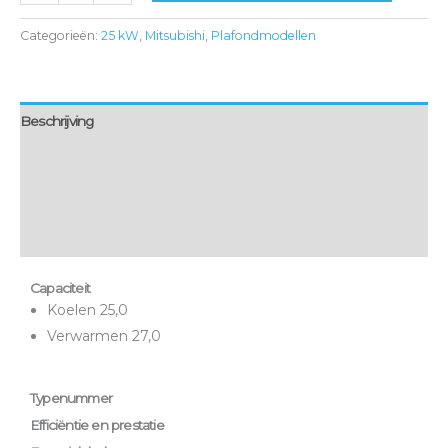
Categorieën:
25 kW
,
Mitsubishi
,
Plafondmodellen
Beschrijving
Aanvullende informatie
Montage & bezorging
Onderhoud & garantie
Capaciteit
Koelen 25,0
Verwarmen 27,0
Typenummer
Efficiëntie en prestatie