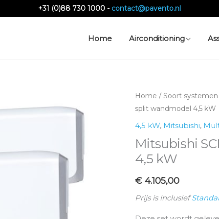
+31 (0)88 730 1000 -
contact@pavento.nl
Home
Airconditioning
As
Mitsubishi
Home
/
Soort systemen
SCM45ZS-
split wandmodel 4,5 kW
S
4,5 kW
,
Mitsubishi
,
Mult
-
Mitsubishi SC
Multi
4,5 kW
split
wandmodel
€
4.105,00
4,5
Prijs is inclusief
Standa
kW
aantal
Deze set wordt geleve