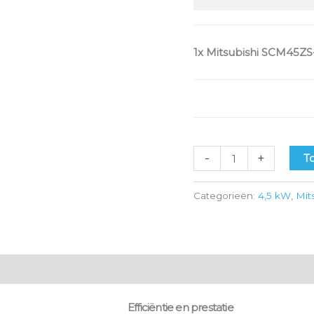
1x
Mitsubishi SCM45ZS-
-
+
T
Categorieën:
4,5 kW
,
Mit
g
Onderhoud & garantie
Efficiëntie en prestatie