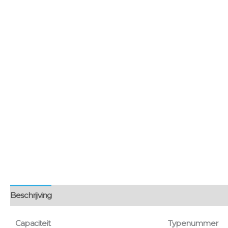
Beschrijving
Aanvullende informatie
Montage & bezorgin
Capaciteit
Typenummer