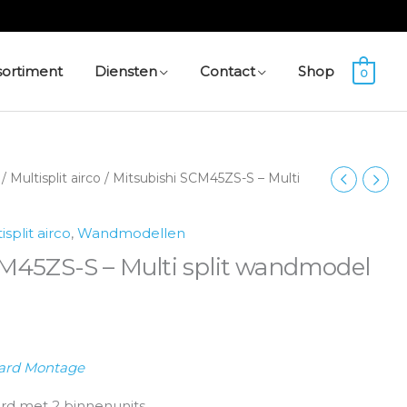
sortiment
Diensten
Contact
Shop
0
/
Multisplit airco
/ Mitsubishi SCM45ZS-S – Multi
isplit airco
,
Wandmodellen
M45ZS-S – Multi split wandmodel
ard Montage
rd met 2 binnenunits.