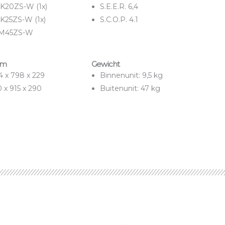
RK20ZS-W (1x)
S.E.E.R. 6,4
K25ZS-W (1x)
S.C.O.P. 4.1
CM45ZS-W
mm
Gewicht
4 x 798 x 229
Binnenunit: 9,5 kg
 x 915 x 290
Buitenunit: 47 kg