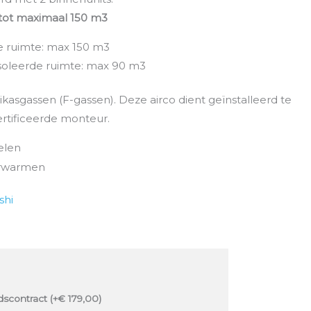
 tot maximaal 150 m3
e ruimte: max 150 m3
soleerde ruimte: max 90 m3
kasgassen (F-gassen). Deze airco dient geïnstalleerd te
rtificeerde monteur.
elen
erwarmen
shi
scontract (+
€
179,00
)