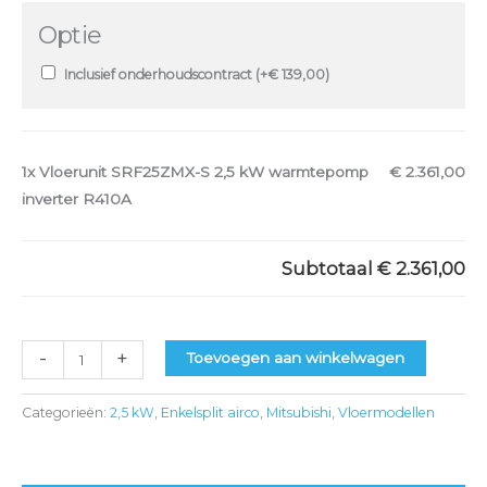
Optie
Inclusief onderhoudscontract (+
€
139,00
)
1x
Vloerunit SRF25ZMX-S 2,5 kW warmtepomp
€ 2.361,00
inverter R410A
Subtotaal
€ 2.361,00
-
+
Toevoegen aan winkelwagen
Categorieën:
2,5 kW
,
Enkelsplit airco
,
Mitsubishi
,
Vloermodellen