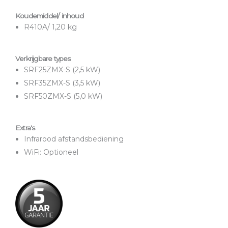
Koudemiddel/ inhoud
R410A/ 1,20 kg
Verkrijgbare types
SRF25ZMX-S (2,5 kW)
SRF35ZMX-S (3,5 kW)
SRF50ZMX-S (5,0 kW)
Extra's
Infrarood afstandsbediening
WiFi: Optioneel