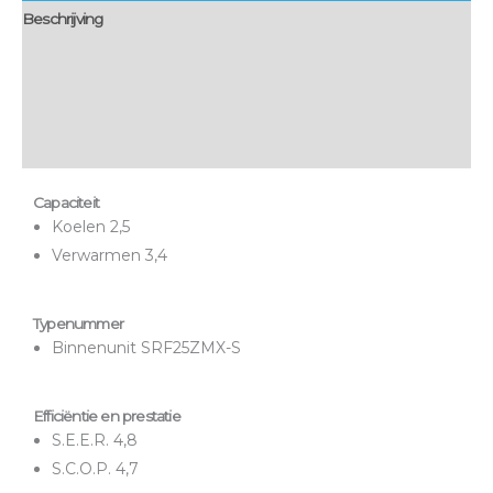
Beschrijving
Aanvullende informatie
Montage & bezorging
Onderhoud & garantie
Capaciteit
Koelen 2,5
Verwarmen 3,4
Typenummer
Binnenunit SRF25ZMX-S
Efficiëntie en prestatie
S.E.E.R. 4,8
S.C.O.P. 4,7