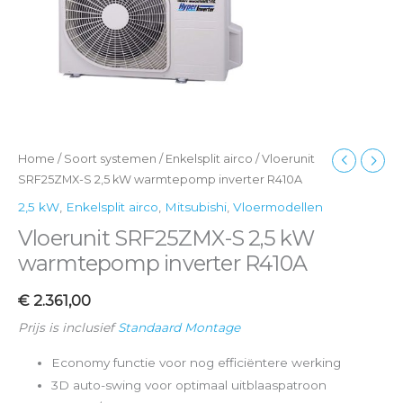
Home
/
Soort systemen
/
Enkelsplit airco
/ Vloerunit
SRF25ZMX-S 2,5 kW warmtepomp inverter R410A
2,5 kW
,
Enkelsplit airco
,
Mitsubishi
,
Vloermodellen
Vloerunit SRF25ZMX-S 2,5 kW
warmtepomp inverter R410A
€
2.361,00
Prijs is inclusief
Standaard Montage
Economy functie voor nog efficiëntere werking
3D auto-swing voor optimaal uitblaaspatroon