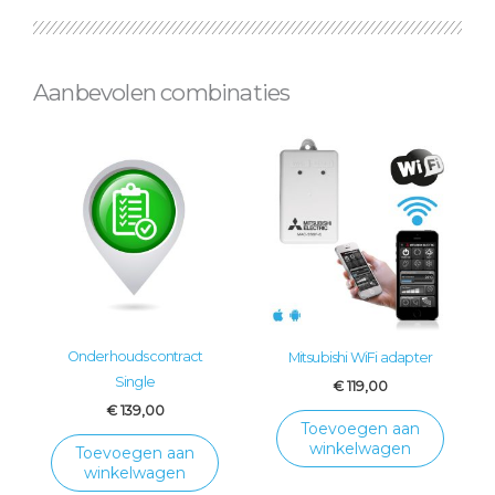
Aanbevolen combinaties
Onderhoudscontract
Mitsubishi WiFi adapter
Single
€
119,00
€
139,00
Toevoegen aan
winkelwagen
Toevoegen aan
winkelwagen