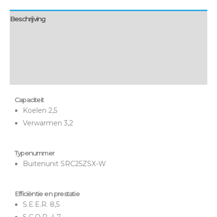
Beschrijving
Aanvullende informatie
Montage & bezorging
Onderhoud & garantie
Capaciteit
Koelen 2,5
Verwarmen 3,2
Typenummer
Buitenunit SRC25ZSX-W
Efficiëntie en prestatie
S.E.E.R. 8,5