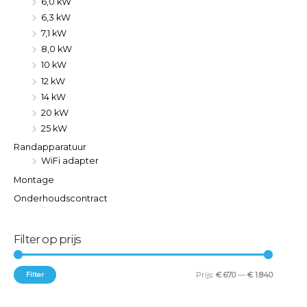
6,0 kW
6,3 kW
7,1 kW
8,0 kW
10 kW
12 kW
14 kW
20 kW
25 kW
Randapparatuur
WiFi adapter
Montage
Onderhoudscontract
Filter op prijs
Filter
Prijs:
€ 670
—
€ 1.840