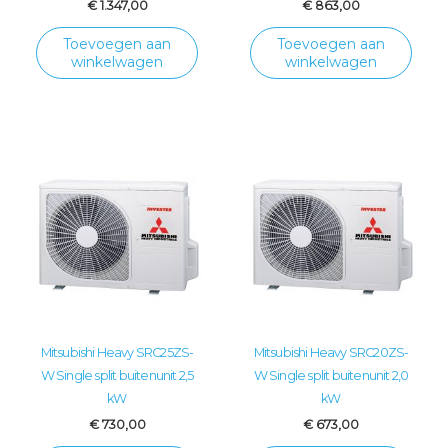
€
1.347,00
€
863,00
Toevoegen aan
Toevoegen aan
winkelwagen
winkelwagen
Mitsubishi Heavy SRC25ZS-
Mitsubishi Heavy SRC20ZS-
W Single split buitenunit 2,5
W Single split buitenunit 2,0
kW
kW
€
730,00
€
673,00