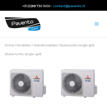
Ga
+31 (0)88 730 1000 -
contact@pavento.nl
naar
de
Hoo
inhoud
Home
/
Modellen
/
Wandmodellen
/ Buitenunits Single split
Buitenunits single split