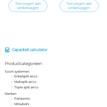
Toevoegen aan
Toevoegen aan
winkelwagen
winkelwagen
Capaciteit calculator
M
M
i
a
n
x
Productcategorieën
.
.
Soort systemen
p
p
Enkelsplit airco
r
r
Multisplit airco
i
i
Triple split airco
j
j
Merken
Panasonic
s
s
Mitsubishi