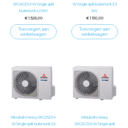
SRC40ZSX-W Single split
W Single split buitenunit 3,5
buitenunit 4,0 kW
kW
€
1.526,00
€
1.150,00
Toevoegen aan
Toevoegen aan
winkelwagen
winkelwagen
Mitsubishi Heavy SRC25ZSX-
Mitsubishi Heavy
W Single split buitenunit 2,5
SRC20ZSX-W Single split