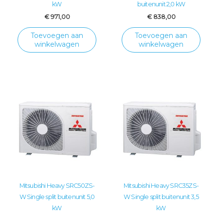
kW
buitenunit 2,0 kW
€
971,00
€
838,00
Toevoegen aan
Toevoegen aan
winkelwagen
winkelwagen
Mitsubishi Heavy SRC50ZS-
Mitsubishi Heavy SRC35ZS-
W Single split buitenunit 5,0
W Single split buitenunit 3,5
kW
kW