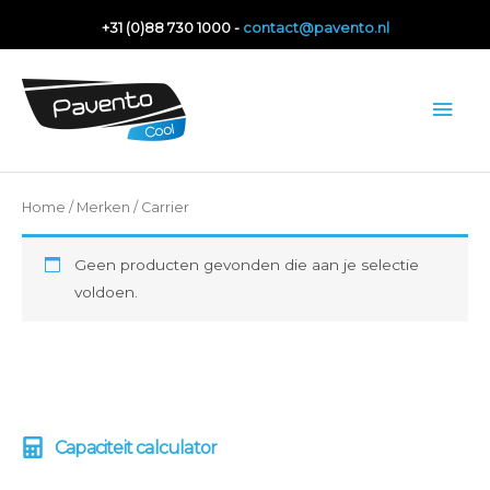
Ga
+31 (0)88 730 1000 -
contact@pavento.nl
naar
de
Hoo
inhoud
Home
/
Merken
/ Carrier
Geen producten gevonden die aan je selectie
voldoen.
Capaciteit calculator